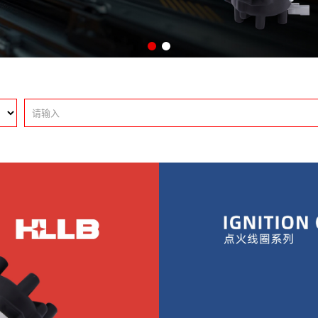
HPT-标志
HSU-铃木
HTY-丰田
HVW-大众
HLS-卢卡斯
HMC-其他系列
HM-模块