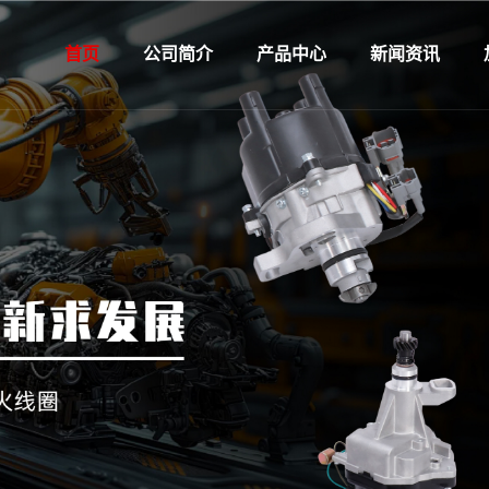
首页
公司简介
产品中心
新闻资讯
企业介绍
HCS-克莱斯勒
企业新闻
企业宣传
HDW-大宇
行业资讯
企业文化
HFT-菲亚特
发展历程
HFD-福特
企业荣誉
HGM-通用
认证体系
HOP-欧宝
旗下品牌
HHD-本田
雷硕子公司
HLD-拉达
HMZ-马自达
HMI-三菱
HNS-尼桑