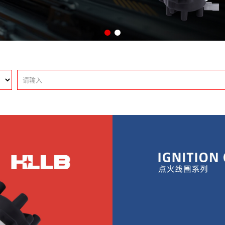
HPT-标志
HSU-铃木
HTY-丰田
HVW-大众
HLS-卢卡斯
HMC-其他系列
HM-模块