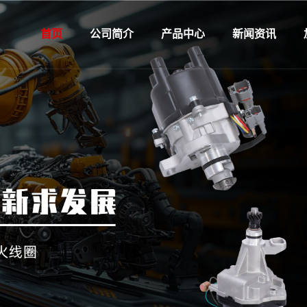
首页
公司简介
产品中心
新闻资讯
企业介绍
HCS-克莱斯勒
企业新闻
企业宣传
HDW-大宇
行业资讯
企业文化
HFT-菲亚特
发展历程
HFD-福特
企业荣誉
HGM-通用
认证体系
HOP-欧宝
旗下品牌
HHD-本田
雷硕子公司
HLD-拉达
HMZ-马自达
HMI-三菱
HNS-尼桑