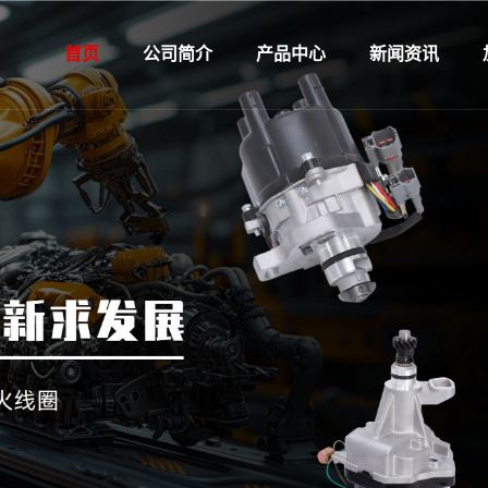
首页
公司简介
产品中心
新闻资讯
企业介绍
HCS-克莱斯勒
企业新闻
企业宣传
HDW-大宇
行业资讯
企业文化
HFT-菲亚特
发展历程
HFD-福特
企业荣誉
HGM-通用
认证体系
HOP-欧宝
旗下品牌
HHD-本田
雷硕子公司
HLD-拉达
HMZ-马自达
HMI-三菱
HNS-尼桑