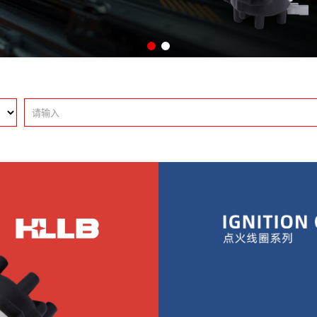
HPT-标志
HSU-铃木
HTY-丰田
HVW-大众
HLS-卢卡斯
HMC-其他系列
HM-模块